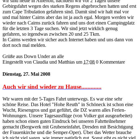
wir sind heute in Atherton, nachdem wir vor 2 Tagen unsere
Gebirgsfahrt wegen des starken Regens abgebrochen hatten und erst
zum Cape Tribulation gefahren sind. Damit sind wir halt mal vor
und mal hinter Cairns aber das ist ja auch egal. Morgen werden wir
wieder nach Cairns zurück fahren und uns dort einen Campingplatz
für die letzten 3 Tage suchen. Wir sind jetzt wirklich genug
gefahren, so irgendwas zwischen 20 und 25 Tkm.
In Cairns werden wir sicher auch Internet haben und uns dann von
dort noch mal melden.
Grüße aus Down Under an alle
Eingestellt von Claudia und Matthias
um
17:08
0 Kommentare
Dienstag, 27. Mai 2008
Auch wir sind wieder zu Hause.............
Wir waren mit der 5-Tages Fahrt unterwegs. Es war eine sehr
schöne Reise. Das Hotel "Hohe Reuth" in Schöneck ist schon eine
Wucht, Riesengros und gut geführt, die DZ waren alles Ferien-
Wohnungen. Unsere Tagesausflüge (von Volker gut ausgearbeitet)
haben schon einen guten Eindruck bei unseren Fahrtteilnehmer
gemacht (Bergwerk mit Grubeneinfahrt, Dresden mit Besichtigung
der Frauenkirche und die Semper-Oper). Über das Wetter brauche
ich nicht viel sagen, wie immer natürlich gut. Sonst gibt es nicht viel