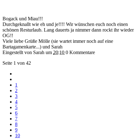
Bogack und Miau!!!
Durchgeknallt wie eh und je!!!! Wir wünschen euch noch einen
schönen Resturlaub. Lang dauerts ja nimmer dann rockt ihr wieder
OG!!
Viele liebe Grüße Mölle (sie wartet immer noch auf eine
Bartagamenkarte...) und Sarah
Eingestellt von Sarah
um
20:10
0 Kommentare
Seite 1 von 42
1
2
3
4
5
6
7
8
9
10