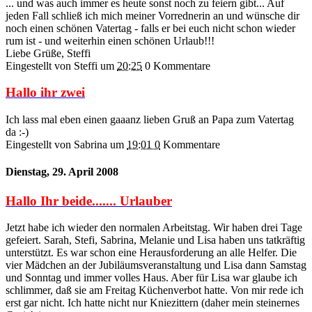
... und was auch immer es heute sonst noch zu feiern gibt... Auf
jeden Fall schließ ich mich meiner Vorrednerin an und wünsche dir
noch einen schönen Vatertag - falls er bei euch nicht schon wieder
rum ist - und weiterhin einen schönen Urlaub!!!
Liebe Grüße, Steffi
Eingestellt von Steffi
um
20:25
0 Kommentare
Hallo ihr zwei
Ich lass mal eben einen gaaanz lieben Gruß an Papa zum Vatertag
da :-)
Eingestellt von Sabrina
um
19:01 0
Kommentare
Dienstag, 29. April 2008
Hallo Ihr beide....... Urlauber
Jetzt habe ich wieder den normalen Arbeitstag. Wir haben drei Tage
gefeiert. Sarah, Stefi, Sabrina, Melanie und Lisa haben uns tatkräftig
unterstützt. Es war schon eine Herausforderung an alle Helfer. Die
vier Mädchen an der Jubiläumsveranstaltung und Lisa dann Samstag
und Sonntag und immer volles Haus. Aber für Lisa war glaube ich
schlimmer, daß sie am Freitag Küchenverbot hatte. Von mir rede ich
erst gar nicht. Ich hatte nicht nur Kniezittern (daher mein steinernes