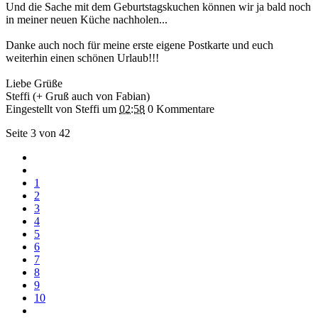
Und die Sache mit dem Geburtstagskuchen können wir ja bald noch
in meiner neuen Küche nachholen...
Danke auch noch für meine erste eigene Postkarte und euch
weiterhin einen schönen Urlaub!!!
Liebe Grüße
Steffi (+ Gruß auch von Fabian)
Eingestellt von Steffi
um
02:58
0 Kommentare
Seite 3 von 42
1
2
3
4
5
6
7
8
9
10